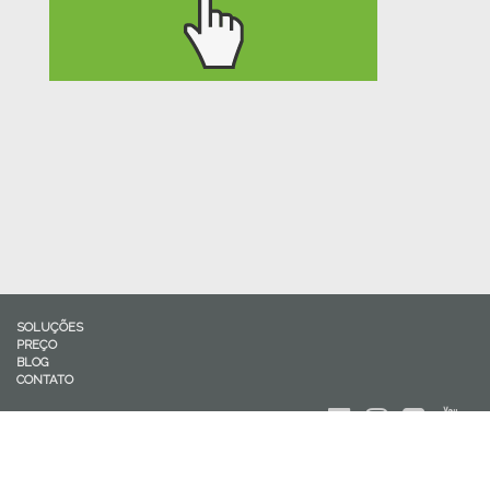
SOLUÇÕES
PREÇO
BLOG
CONTATO
CashMonitor © 2019 | Todos os direitos reservados.